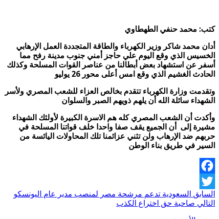
كتب: محمد حنفي الطهطاوي
أدان محمد شاكر وزير الكهرباء والطاقة المتجددة العمل اﻹرهابي
الخسيس الذي وقع اليوم علي حاجز أمني جنوب مدينة رفح مما
أسفر عن استشهاد بعض أبطالنا من عناصر القوات المسلحة وكذلك
الحادث الغشيم الذي وقع امس أعلى محور 26 يوليو
وتقدمت وزارة الكهرباء تتقدم بخالص العزاء للشعب المصري ولأسر
الشهداء سائلة الله أن يلهم ذويهم الصبر والسلوان
وأكدت أن الشعب المصري كله هم اﻻسرة الكبيرة لأولئك الشهداء
مشيرة إلى أن الجميع يقف صفا واحدا خلف قواتنا المسلحة في
حربهم ضد اﻹرهاب ولن تثني عزائمنا تلك المحاولات اليائسة من
السير في طريق بناء الوطن
Facebook
السابق
السعودية تدعم مرشحة مصر لمنصب مدير عام اليونسكو
Twitter
التالي
صاحبة حق اختراع الكذب