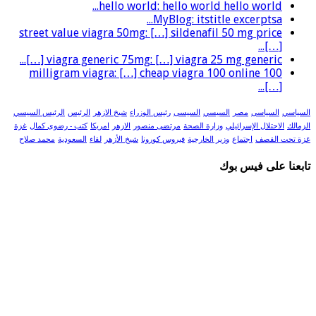
hello world: hello world hello world...
MyBlog: itstitle excerptsa...
street value viagra 50mg: […] sildenafil 50 mg price
[…]...
viagra generic 75mg: […] viagra 25 mg generic […]...
100 milligram viagra: […] cheap viagra 100 online
[…]...
السياسي
السياسى
مصر
السيسي
السيسى
رئيس الوزراء
شيخ الازهر
الرئيس
الرئيس السيسي
الزمالك
الاحتلال الإسرائيلي
وزارة الصحة
مرتضى منصور
الازهر
امريكا
كتب - رضوى كمال
غزة
غزة تحت القصف
اجتماع
وزير الخارجية
فيروس كورونا
شيخ الأزهر
لقاء
السعودية
محمد صلاح
تابعنا على فيس بوك