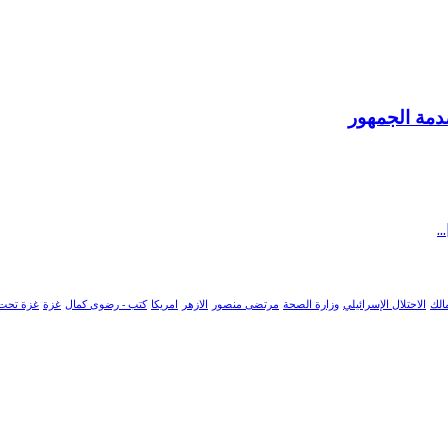
صدمة الجمهور
الك
الاحتلال الإسرائيلي
وزارة الصحة
مرتضى منصور
الازهر
امريكا
كتب - رضوى كمال
غزة
غزة تحت