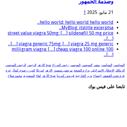
وصدمة الجمهور
21 مايو، 2025
1
hello world: hello world hello world...
MyBlog: itstitle excerptsa...
street value viagra 50mg: […] sildenafil 50 mg price
[…]...
viagra generic 75mg: […] viagra 25 mg generic […]...
100 milligram viagra: […] cheap viagra 100 online
[…]...
السياسي
السياسى
مصر
السيسي
السيسى
رئيس الوزراء
شيخ الازهر
الرئيس
الرئيس السيسي
الزمالك
الاحتلال الإسرائيلي
وزارة الصحة
مرتضى منصور
الازهر
امريكا
كتب - رضوى كمال
غزة
غزة تحت القصف
اجتماع
وزير الخارجية
فيروس كورونا
شيخ الأزهر
لقاء
السعودية
محمد صلاح
تابعنا على فيس بوك