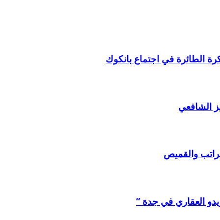
لكرة الطائرة في اجتماع بانكوك
ز الشافعي
لراتب والقميص
يدو العقاري في جدة “