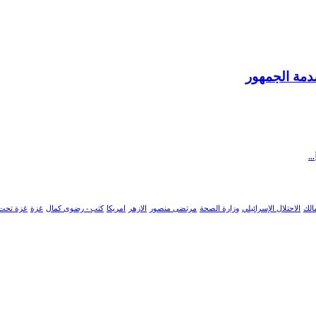
صدمة الجمهور
الك
الاحتلال الإسرائيلي
وزارة الصحة
مرتضى منصور
الازهر
امريكا
كتب - رضوى كمال
غزة
غزة تحت