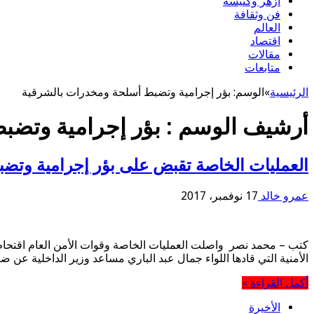
أزهر وكنيسة
فن وثقافة
العالم
اقتصاد
مقالات
متابعات
الرئيسية
»
الوسم:
بؤر إجرامية وتضبط أسلحة ومخدرات بالشرقية
أرشيف الوسم :
بؤر إجرامية وتضب
العمليات الخاصة تقبض على بؤر إجرامية وتض
عمرو خالد
17 نوفمبر، 2017
كتب – محمد نصر واصلت العمليات الخاصة وقوات الأمن العام اقتحام م
الأمنية التي قادها اللواء جمال عبد الباري مساعد وزير الداخلية عن ضبط “16 قطعة سلاح نارى ، و 48 طلقة نارية وخرطوش مختلفة الأعيرة ، و6 قطع
أكمل القراءة »
الأخيرة