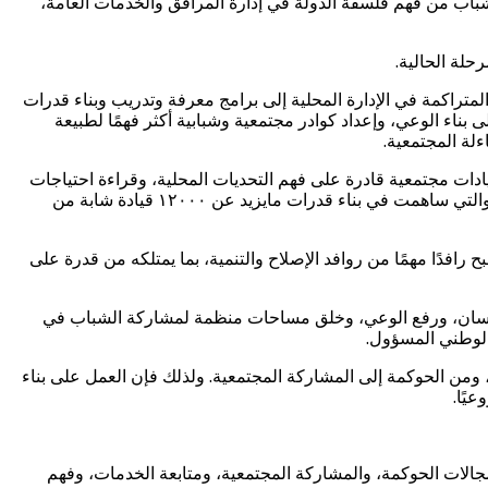
لشباب من فهم فلسفة الدولة في إدارة المرافق والخدمات العامة،
حلة الحالية.
راكمة في الإدارة المحلية إلى برامج معرفة وتدريب وبناء قدرات
ى بناء الوعي، وإعداد كوادر مجتمعية وشبابية أكثر فهمًا لطبيعة
لة المجتمعية.
ات مجتمعية قادرة على فهم التحديات المحلية، وقراءة احتياجات
المواطنين، والمساهمة بأفكار عملية في تحسين جودة الحياة، واستثمار نجاح تجربة نموذج محاكاة محليات مصر التي بدأت منذ ثماني سنوات والتي ساهمت في بناء قدرات مايزيد عن ١٢٠٠٠ قيادة شابة من
فدًا مهمًا من روافد الإصلاح والتنمية، بما يمتلكه من قدرة على
 الإنسان، ورفع الوعي، وخلق مساحات منظمة لمشاركة الشباب في
الوطني المسؤول.
، ومن الحوكمة إلى المشاركة المجتمعية. ولذلك فإن العمل على بناء
يًا.
جالات الحوكمة، والمشاركة المجتمعية، ومتابعة الخدمات، وفهم