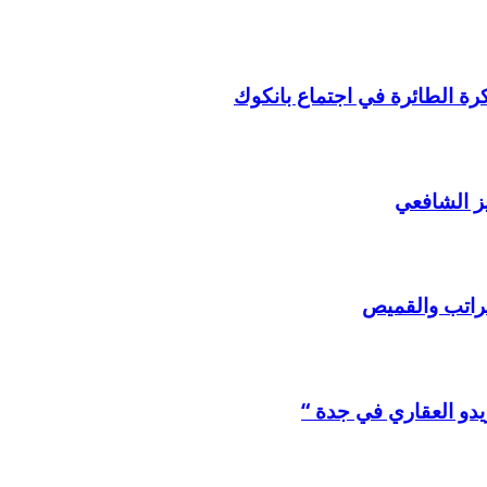
لكرة الطائرة في اجتماع بانكوك
ز الشافعي
لراتب والقميص
يدو العقاري في جدة “