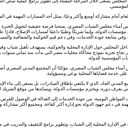
ن المجلس يسعى خلال المرحلة المقبلة إلى تطوير برامج عملية تُمكّن ا
المؤسسي.
عام أمام مشاركة أوسع وأكثر وعيًا، يمثل أحد المسارات المهمة في المر
أمناء مجلس الشباب المصري، يمنحنا فرصة حقيقية لتحويل الخبرة المت
مؤسسات الدولة، وإنما شريكًا وطنيًا داعمًا لمسارات الإصلاح، قادرًا عل
م، وفي متابعة جودة الخدمات، وفي دعم قيم الحوكمة والشفافية والمساء
ل المجلس حول الإدارة المحلية والحوكمة، يستهدف تأهيل شباب وقياد
ت المؤسسية للدولة.
مناء مجلس الشباب المصري، مؤكدًا أن المجتمع المدني المصري أصبح را
 على خدمة قضاياها المحلية بوعي ومسؤولية.
 المدني الجاد، الذي لا يكتفي بإطلاق المبادرات، بل يسعى إلى بناء
ع مدني يعرف دوره، ويحترم مؤسسات الدولة، ويساندها من موقع الشريك 
اجات المواطن اليومية، من جودة الخدمات إلى العدالة في الوصول للفرص
مة في دعم جهود الدولة نحو إدارة أكثر كفاءة، ومجتمع أكثر مشاركة ووع
 الإدارة المحلية إلى الشباب، وتطوير برامج للتثقيف والتدريب في م