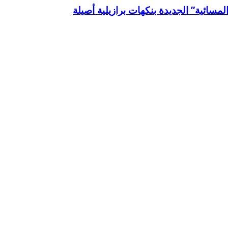
لمسائية” الجديدة بنكهات برازيلية أصيلة