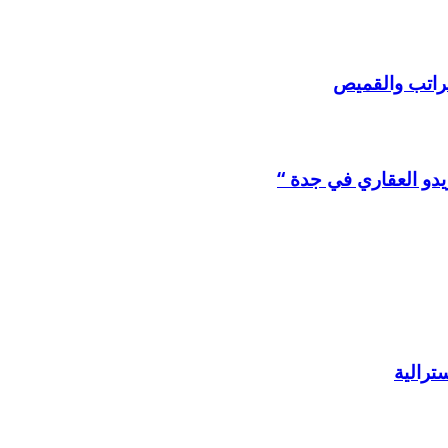
لراتب والقميص
يدو العقاري في جدة “
ترالية