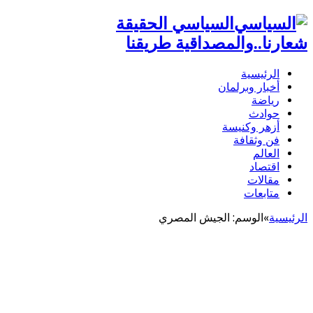
السياسي الحقيقة
شعارنا..والمصداقية طريقنا
الرئيسية
أخبار وبرلمان
رياضة
حوادث
أزهر وكنيسة
فن وثقافة
العالم
اقتصاد
مقالات
متابعات
الرئيسية
»
الوسم:
الجيش المصري