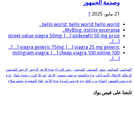
وصدمة الجمهور
21 مايو، 2025
1
hello world: hello world hello world...
MyBlog: itstitle excerptsa...
street value viagra 50mg: […] sildenafil 50 mg price
[…]...
viagra generic 75mg: […] viagra 25 mg generic […]...
100 milligram viagra: […] cheap viagra 100 online
[…]...
السياسي
السياسى
مصر
السيسي
السيسى
رئيس الوزراء
شيخ الازهر
الرئيس
الرئيس السيسي
الزمالك
الاحتلال الإسرائيلي
وزارة الصحة
مرتضى منصور
الازهر
امريكا
كتب - رضوى كمال
غزة
غزة تحت القصف
اجتماع
وزير الخارجية
فيروس كورونا
شيخ الأزهر
لقاء
السعودية
محمد صلاح
تابعنا على فيس بوك