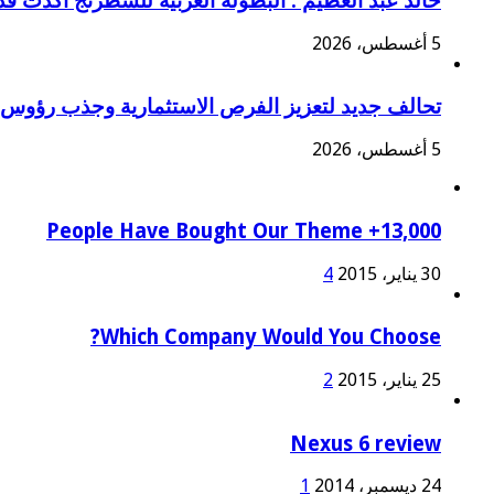
خالد عبد العظيم : البطولة العربية للشطرنج أكدت ق
5 أغسطس، 2026
تحالف جديد لتعزيز الفرص الاستثمارية وجذب رؤوس 
5 أغسطس، 2026
13,000+ People Have Bought Our Theme
30 يناير، 2015
4
Which Company Would You Choose?
25 يناير، 2015
2
Nexus 6 review
24 ديسمبر، 2014
1