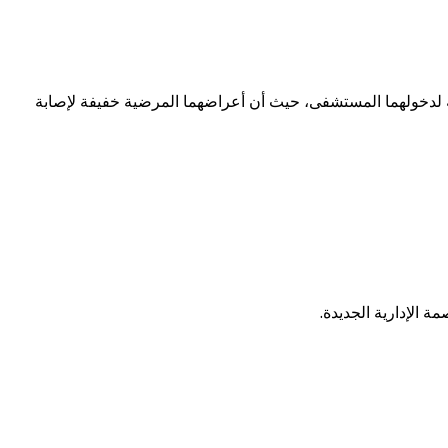
حية مستقرة ولا توجد حاجة طبية لدخولهما المستشفى، حيث أن أعراضهما المرضية خفيفة لإصابة
ة الإدارية الجديدة.