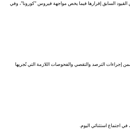
ن القيود السابق إقرارها فيما يخص مواجهة فيروس "كورونا"، وفي
ي بفيروس كورونا بلغ 625 إصابة وذلك خلال الأسبوع الماضي ضمن إجراءات الترصد والتقصي والفحوصات اللازمة التي تُجريها