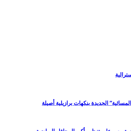
ترالية
لمسائية” الجديدة بنكهات برازيلية أصيلة