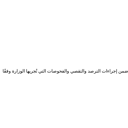
وم السبت، أن المتوسط اليومي لعدد الإصابات بفيروس كورونا خلال الأسبوع الماضي، بلغ 559 حالة، وذلك ضمن إجراءات الترصد والتقصي والفحوصات التي تُجريها الوزارة وفقًا