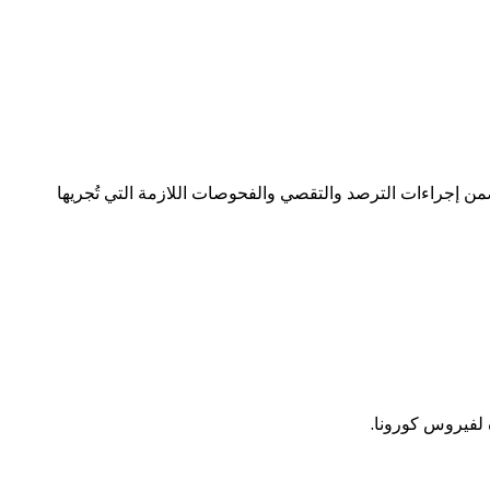
ي بفيروس كورونا بلغ 788 إصابة وذلك خلال الأسبوع الماضي ضمن إجراءات الترصد والتقصي والفحوصات اللازمة التي تُجريها
 لفيروس كورونا.