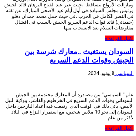
ومازالت الأرواح تتساقط ،حيث عبر عبد الفتاح البرهان قائد الجيش
ورئيس مجلس السيادة،فى أول أيام عيد الأضحى المبارك، عن ثقته
فى النصر الكامل فى الحرب ،فى حيث حمل محمد حمدان دقلو
(حميدتي) قائد قوات الدعم السريع الجيش بالسيب فى افشال
مفاوضات السلام بعد الانسحاب منها
أكمل القراءة »
السودان يستغيث ..معارك شرسة بين
الجيش وقوات الدعم السريع
السياسي
8 يونيو، 2024
علم " السياسي" من مصادره أن المعارك محتدمة بين الجيش
السوداني وقوات الدعم السريع في الخرطوم والفاشر، وولاية النيل
الأبيض، يأتى ذلك فى الوقت الذى ارتفعت فيه أعداد النازحين داخل
السودان إلى نحو 10 ملايين شخص، مع استمرار النزاع في البلاد
لأكثر من عام
أكمل القراءة »