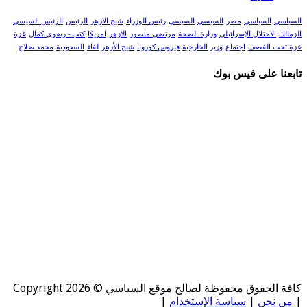
السياسي
السياسى
مصر
السيسي
السيسى
رئيس الوزراء
شيخ الازهر
الرئيس
الرئيس السيسي
الزمالك
الاحتلال الإسرائيلي
وزارة الصحة
مرتضى منصور
الازهر
امريكا
كتب - رضوى كمال
غزة
غزة تحت القصف
اجتماع
وزير الخارجية
فيروس كورونا
شيخ الأزهر
لقاء
السعودية
محمد صلاح
تابعنا على فيس بوك
كافة الحقوق محفوظة لصالح موقع السياسي © Copyright 2026
|
من نحن
|
سياسة الإستخدام
|