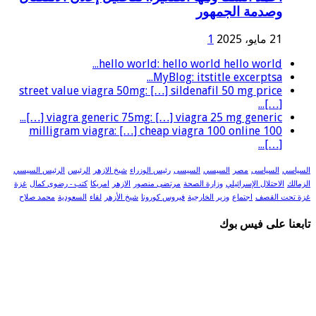
وصدمة الجمهور
21 مايو، 2025
1
hello world: hello world hello world...
MyBlog: itstitle excerptsa...
street value viagra 50mg: […] sildenafil 50 mg price
[…]...
viagra generic 75mg: […] viagra 25 mg generic […]...
100 milligram viagra: […] cheap viagra 100 online
[…]...
السياسي
السياسى
مصر
السيسي
السيسى
رئيس الوزراء
شيخ الازهر
الرئيس
الرئيس السيسي
الزمالك
الاحتلال الإسرائيلي
وزارة الصحة
مرتضى منصور
الازهر
امريكا
كتب - رضوى كمال
غزة
غزة تحت القصف
اجتماع
وزير الخارجية
فيروس كورونا
شيخ الأزهر
لقاء
السعودية
محمد صلاح
تابعنا على فيس بوك