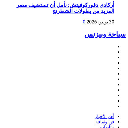
أركادي دفوركوفيتش: نأمل أن تستضيف مصر
المزيد من بطولات الشطرنج
30 يوليو، 2026
0
سياحة وبيزنس
أهم اﻷخبار
فن وثقافة
متابعات